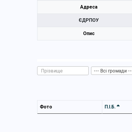
Адреса
ЄДРПОУ
Опис
--- Всі громади --
Фото
П.І.Б.