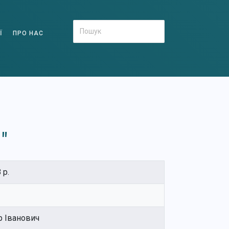
Ї
ПРО НАС
"
 р.
 Іванович