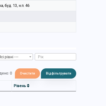
, буд. 13, н.п. 46
Всі рівні ---
дено: 0
Очистити
Відфільтрувати
Рівень