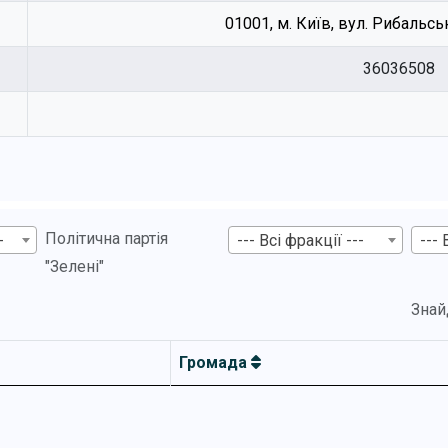
01001, м. Київ, вул. Рибальська
36036508
Політична партія
-
--- Всі фракції ---
--- 
"Зелені"
Знай
Громада