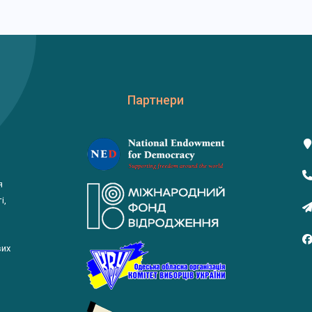
Партнери
я
і,
вих