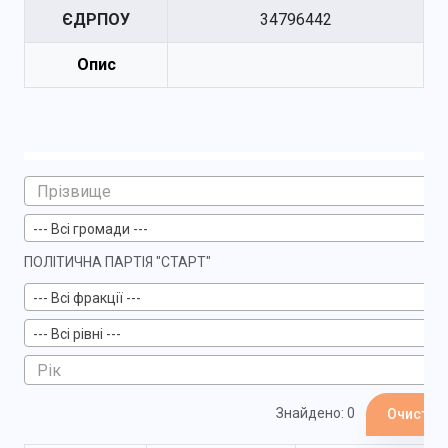
ЄДРПОУ
34796442
Опис
--- Всі громади ---
ПОЛІТИЧНА ПАРТІЯ "СТАРТ"
--- Всі фракції ---
--- Всі рівні ---
Знайдено: 0
Очистит