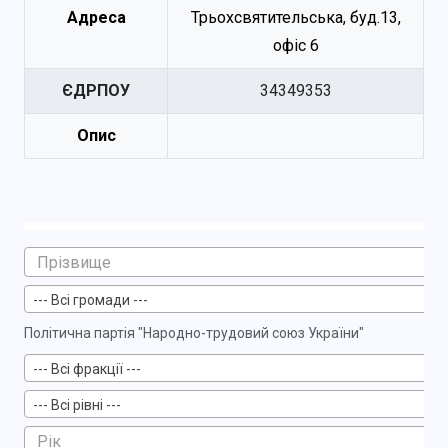
Адреса
Трьохсвятительська, буд.13,
офіс 6
ЄДРПОУ
34349353
Опис
--- Всі громади ---
Політична партія "Народно-трудовий союз України"
--- Всі фракції ---
--- Всі рівні ---