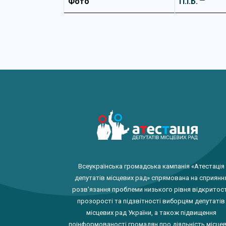
Фото
П.І.Б.
Всеукраїнська громадська кампанія «Атестація
депутатів місцевих рад» спрямована на сприянн
розв'язання проблеми низького рівня відкритост
прозорості та підзвітності виборцям депутатів
місцевих рад України, а також підвищення
поінформованості громадян про діяльність місце