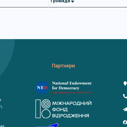
Громада
Партнери
я
і,
вих