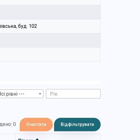
лівська, буд. 102
Всі рівні ---
дено: 0
Очистити
Відфільтрувати