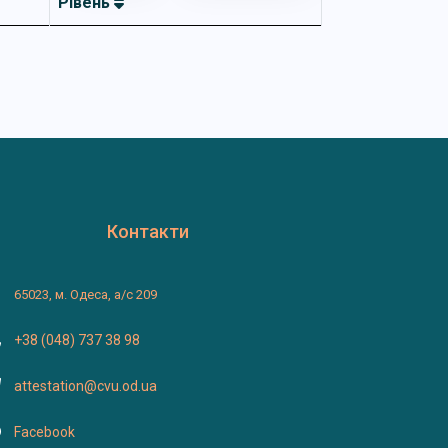
Рівень
Контакти
65023, м. Одеса, а/с 209
+38 (048) 737 38 98
attestation@cvu.od.ua
Facebook