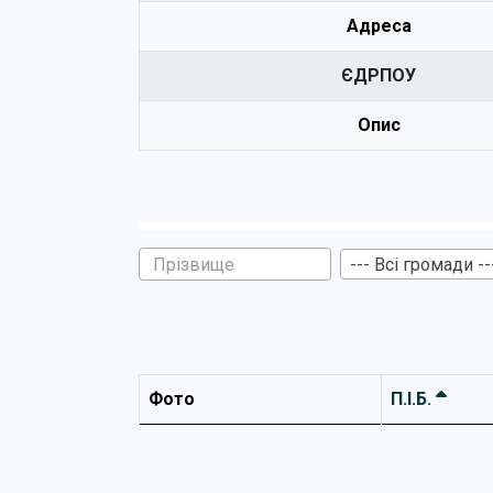
Адреса
ЄДРПОУ
Опис
--- Всі громади --
Фото
П.І.Б.