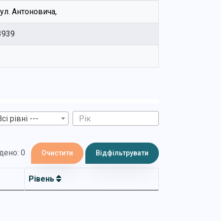
вул. Антоновича,
3939
Всі рівні ---
дено: 0
Очистити
Відфільтрувати
Рівень