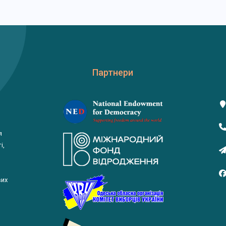
Партнери
я
і,
вих