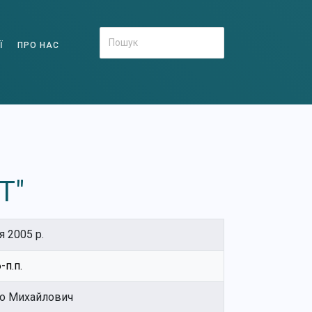
Ї
ПРО НАС
Т"
я 2005 р.
-п.п.
о Михайлович