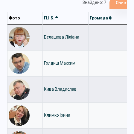
Знайдено: 7
Очистит
Фото
П.І.Б.
Громада
Бєлашова Ліліана
Голдиш Максим
Кива Владислав
Климко Ірина