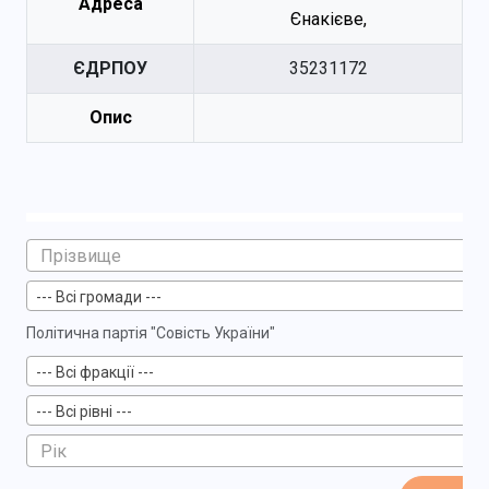
Адреса
Єнакієве,
ЄДРПОУ
35231172
Опис
--- Всі громади ---
Політична партія "Совість України"
--- Всі фракції ---
--- Всі рівні ---