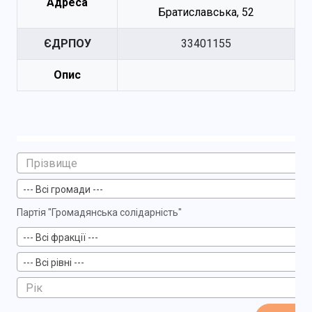
Адреса
Братиславська, 52
ЄДРПОУ
33401155
Опис
--- Всі громади ---
Партія "Громадянська солідарність"
--- Всі фракції ---
--- Всі рівні ---