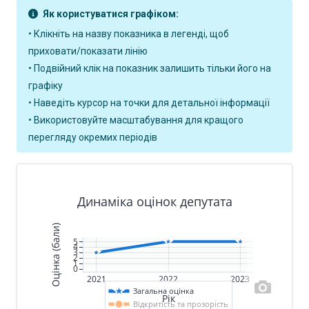
Як користуватися графіком:
• Клікніть на назву показника в легенді, щоб
приховати/показати лінію
• Подвійний клік на показник залишить тільки його на
графіку
• Наведіть курсор на точки для детальної інформації
• Використовуйте масштабування для кращого
перегляду окремих періодів
Динаміка оцінок депутата
Оцінка (бали)
5
4
3
2
1
0
2021
2022
2023
Загальна оцінка
Рік
Відкритість та прозорість