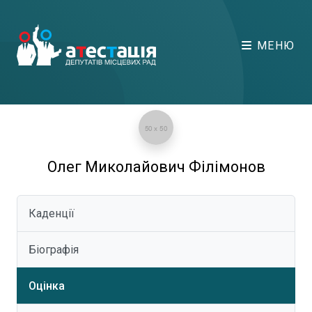
МЕНЮ
Олег Миколайович Філімонов
Каденції
Біографія
Оцінка