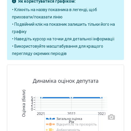
Як користуватися графіком:
• Клікніть на назву показника в легенді, щоб
приховати/показати лінію
• Подвійний клік на показник залишить тільки його на
графіку
• Наведіть курсор на точки для детальної інформації
• Використовуйте масштабування для кращого
перегляду окремих періодів
Динаміка оцінок депутата
Оцінка (бали)
5
4
3
2
1
0
2021
2022
2023
Загальна оцінка
Рік
Відкритість та прозорість
Доброчесність