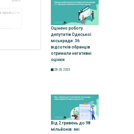
та прозорість
Оцінено роботу
депутатів Одеської
міськради: 36
відсотків обранців
отримали негативні
оцінки
28.05.2025
Від 2 гривень до 98
мільйонів: які