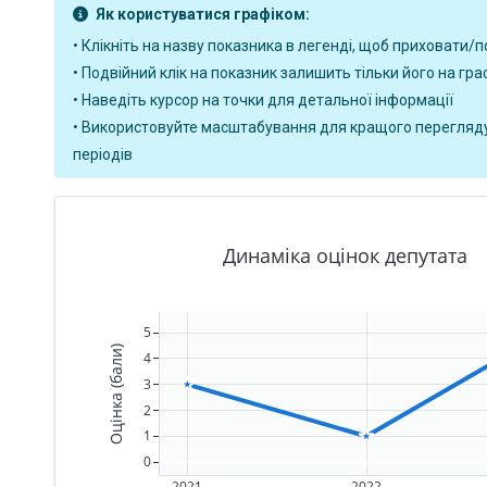
Як користуватися графіком:
• Клікніть на назву показника в легенді, щоб приховати/п
• Подвійний клік на показник залишить тільки його на гра
• Наведіть курсор на точки для детальної інформації
• Використовуйте масштабування для кращого перегляд
періодів
Динаміка оцінок депутата
5
Оцінка (бали)
4
3
2
1
0
2021
2022