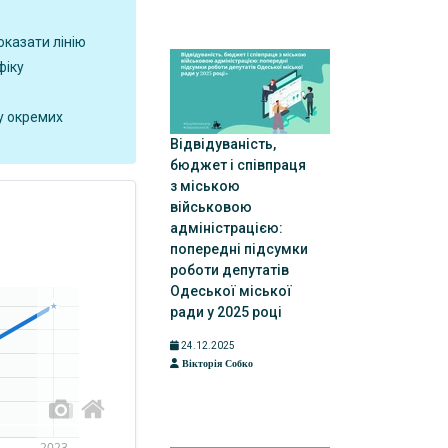
оказати лінію
фіку
у окремих
Відвідуваність,
бюджет і співпраця
з міською
військовою
адміністрацією:
попередні підсумки
роботи депутатів
Одеської міської
ради у 2025 році
24.12.2025
Вікторія Собко
2023