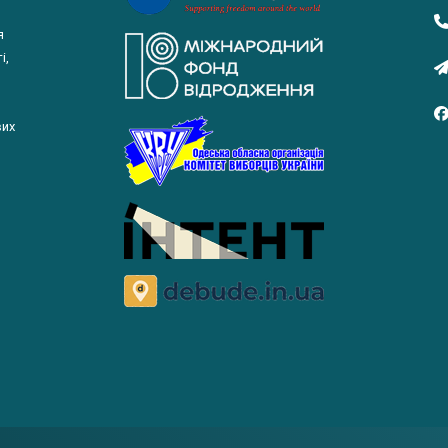
я
і,
вих