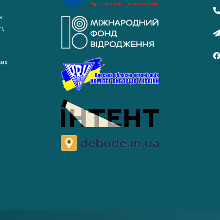
я
і,
вих