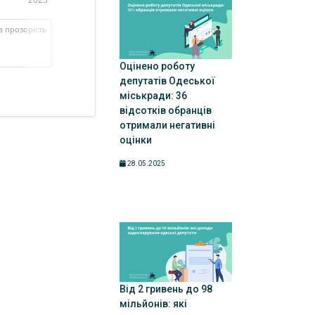
та прозорість
Оцінено роботу
депутатів Одеської
міськради: 36
відсотків обранців
отримали негативні
оцінки
28.05.2025
Від 2 гривень до 98
мільйонів: які