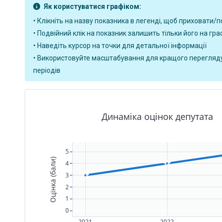
Як користуватися графіком:
• Клікніть на назву показника в легенді, щоб приховати/п
• Подвійний клік на показник залишить тільки його на гра
• Наведіть курсор на точки для детальної інформації
• Використовуйте масштабування для кращого перегляд
періодів
Динаміка оцінок депутата
5
Оцінка (бали)
4
3
2
1
0
2021
2022