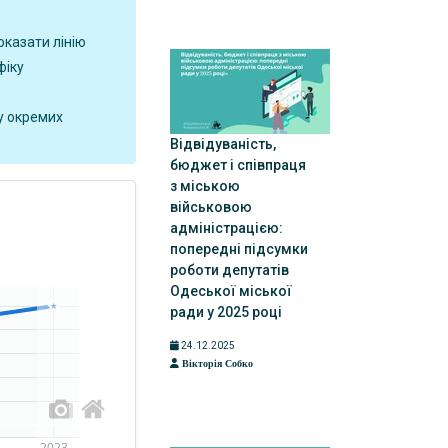
оказати лінію
фіку
у окремих
Відвідуваність,
бюджет і співпраця
з міською
військовою
адміністрацією:
попередні підсумки
роботи депутатів
Одеської міської
ради у 2025 році
24.12.2025
Вікторія Собко
2023