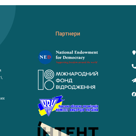
Партнери
я
і,
вих