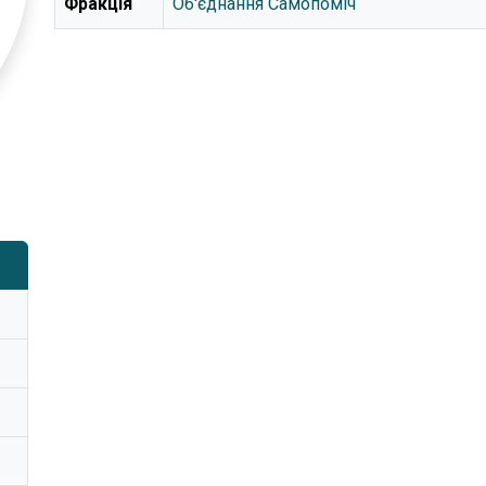
Фракція
Об'єднання Самопоміч