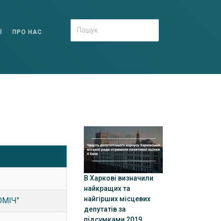
Ї
ПРО НАС
В Харкові визначили
найкращих та
найгірших місцевих
ОМІЧ"
депутатів за
підсумками 2019