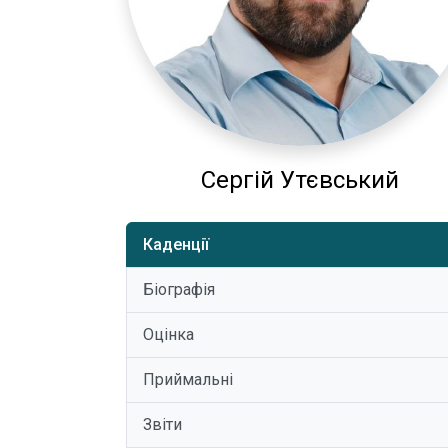
Сергій Утєвський
Каденції
Біографія
Оцінка
Приймальні
Звіти