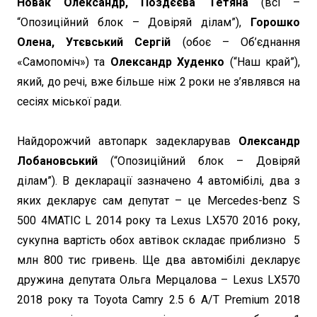
Новак Олександр, Поздєєва Тетяна
(всі –
“Опозиційний блок – Довіряй ділам”),
Горошко
Олена, Утєвський Сергій
(обоє – Об’єднання
«Самопоміч») та
Олександр Худенко
(“Наш край”),
який, до речі, вже більше ніж 2 роки не з’являвся на
сесіях міської ради.
Найдорожчий автопарк задекларував
Олександр
Лобановський
(“Опозиційний блок – Довіряй
ділам”). В декларації зазначено 4 автомібілі, два з
яких декларує сам депутат – це Mercedes-benz S
500 4MATIC L 2014 року та Lexus LX570 2016 року,
сукупна вартість обох автівок складає приблизно 5
млн 800 тис гривень. Ще два автомібілі декларує
дружина депутата Ольга Мерцалова – Lexus LX570
2018 року та Toyota Camry 2.5 6 A/T Premium 2018