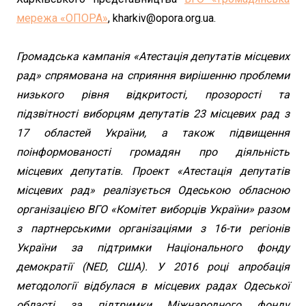
мережа «ОПОРА»
, kharkiv@opora.org.ua.
Громадська кампанія «Атестація депутатів місцевих
рад» спрямована на сприяння вирішенню проблеми
низького рівня відкритості, прозорості та
підзвітності виборцям депутатів 23 місцевих рад з
17 областей України, а також підвищення
поінформованості громадян про діяльність
місцевих депутатів. Проект «Атестація депутатів
місцевих рад» реалізується Одеською обласною
організацією ВГО «Комітет виборців України» разом
з партнерськими організаціями з 16-ти регіонів
України за підтримки Національного фонду
демократії (NED, США). У 2016 році апробація
методології відбулася в місцевих радах Одеської
області за підтримки Міжнародного фонду