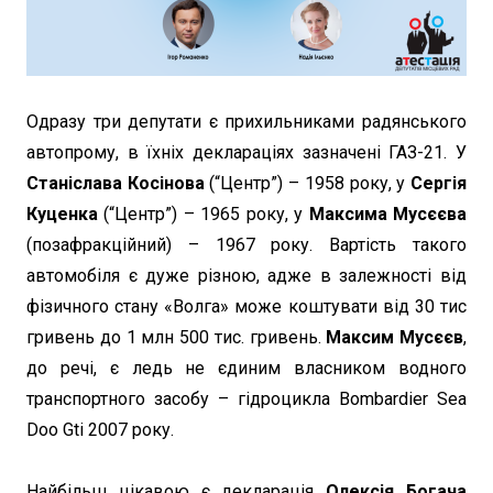
Одразу три депутати є прихильниками радянського
автопрому, в їхніх деклараціях зазначені ГАЗ-21. У
Станіслава Косінова
(“Центр”) – 1958 року, у
Сергія
Куценка
(“Центр”) – 1965 року, у
Максима Мусєєва
(позафракційний) – 1967 року. Вартість такого
автомобіля є дуже різною, адже в залежності від
фізичного стану «Волга» може коштувати від 30 тис
гривень до 1 млн 500 тис. гривень.
Максим Мусєєв
,
до речі, є ледь не єдиним власником водного
транспортного засобу – гідроцикла Bombardier Sea
Doo Gti 2007 року.
Найбільш цікавою є декларація
Олексія Богача