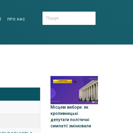
Ї
ПРО НАС
Місцеві вибори: як
кропивницькі
депутати політичні
симпатії змінювали