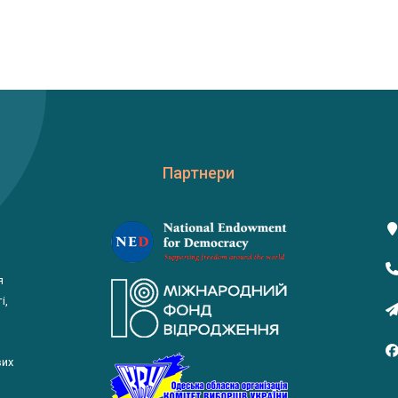
Партнери
я
і,
вих