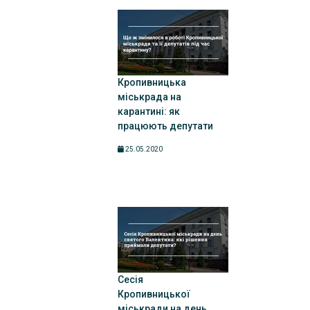
Кропивницька
міськрада на
карантині: як
працюють депутати
25.05.2020
Сесія
Кропивницької
міськради на день