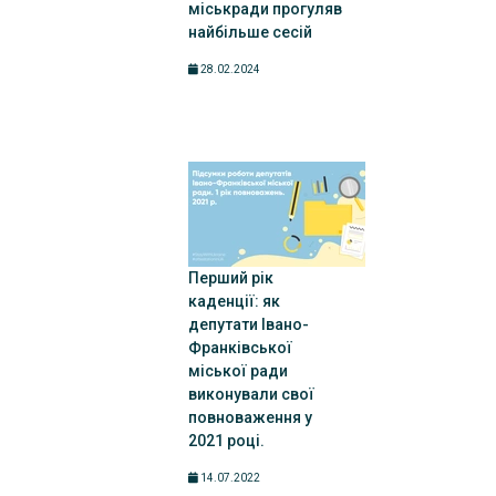
міськради прогуляв
найбільше сесій
28.02.2024
Перший рік
каденції: як
депутати Івано-
Франківської
міської ради
виконували свої
повноваження у
2021 році.
14.07.2022