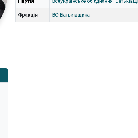
Партія
Всеукраїнське об’єднання "Батьківщ
Фракція
ВО Батьківщина