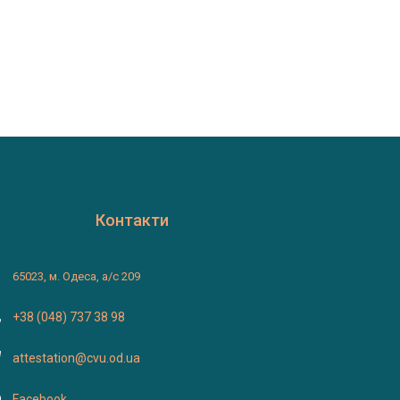
Контакти
65023, м. Одеса, а/с 209
+38 (048) 737 38 98
attestation@cvu.od.ua
Facebook