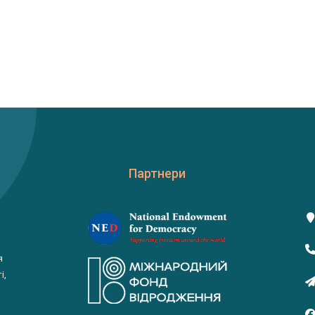
Партнери
я
і,