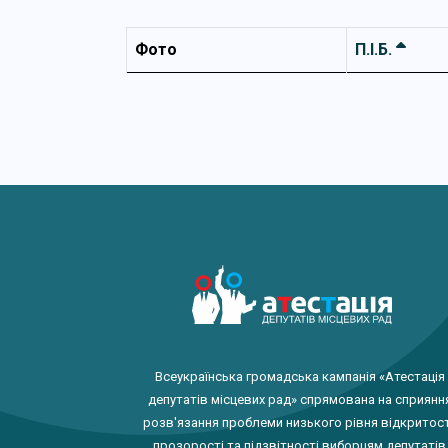
Фото
П.І.Б.
Всеукраїнська громадська кампанія «Атестація
депутатів місцевих рад» спрямована на сприянн
розв'язання проблеми низького рівня відкритост
прозорості та підзвітності виборцям депутатів