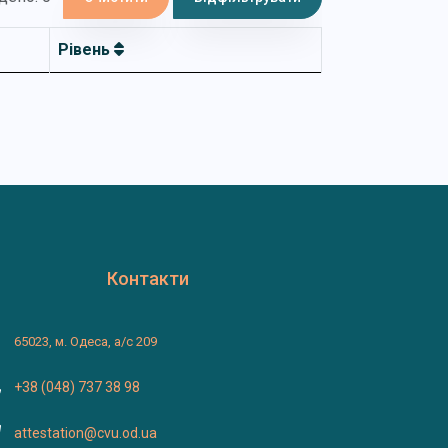
Рівень
Контакти
65023, м. Одеса, а/с 209
+38 (048) 737 38 98
attestation@cvu.od.ua