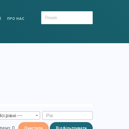
Ї
ПРО НАС
Всі рівні ---
дено: 0
Очистити
Відфільтрувати