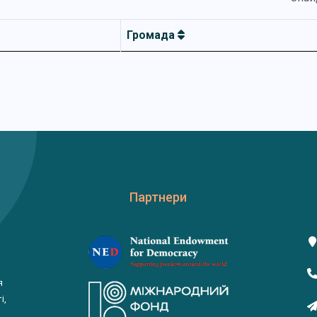
Громада
Партнери
я
і,