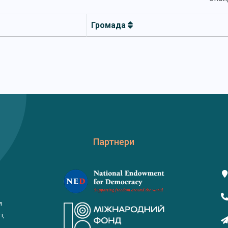
Громада
Партнери
я
і,