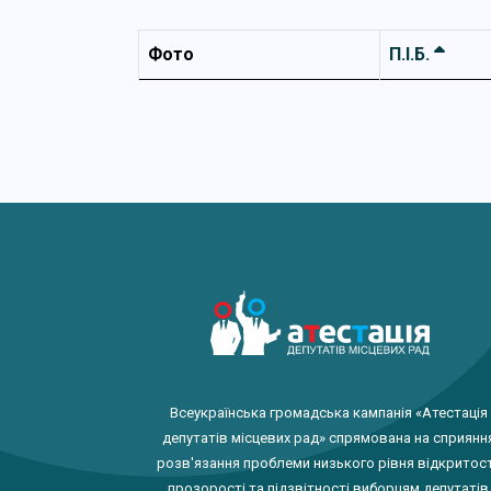
Фото
П.І.Б.
Всеукраїнська громадська кампанія «Атестація
депутатів місцевих рад» спрямована на сприянн
розв'язання проблеми низького рівня відкритост
прозорості та підзвітності виборцям депутатів