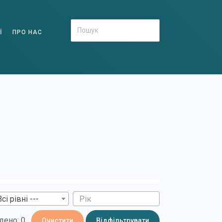
Ї
ПРО НАС
Всі рівні ---
дено: 0
Очистити
Відфільтрувати