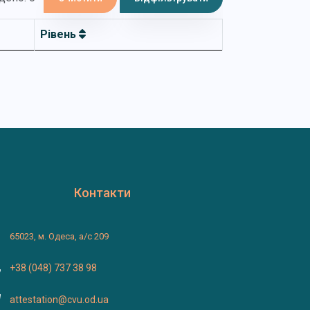
Рівень
Контакти
65023, м. Одеса, а/с 209
+38 (048) 737 38 98
attestation@cvu.od.ua