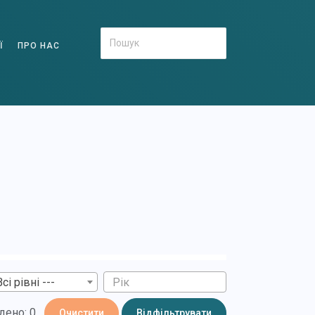
Ї
ПРО НАС
Всі рівні ---
дено: 0
Очистити
Відфільтрувати