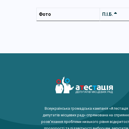
Фото
П.І.Б.
Всеукраїнська громадська кампанія «Атестація
депутатів місцевих рад» спрямована на сприянн
розв'язання проблеми низького рівня відкритост
прозорості та підзвітності виборцям депутатів