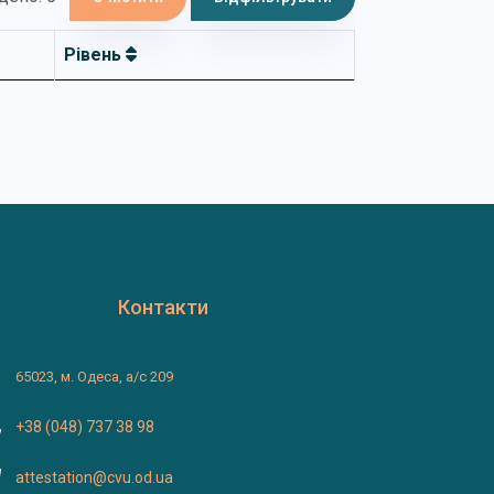
Рівень
Контакти
65023, м. Одеса, а/с 209
+38 (048) 737 38 98
attestation@cvu.od.ua