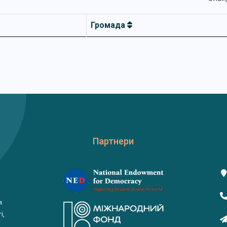
Громада
Партнери
я
і,