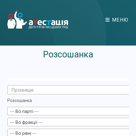
МЕНЮ
Розсошанка
Розсошанка
--- Всі партії ---
--- Всі фракції ---
--- Всі рівні ---