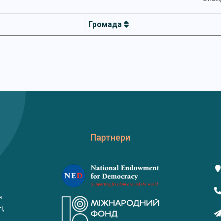
Громада
Партнери
я
і,