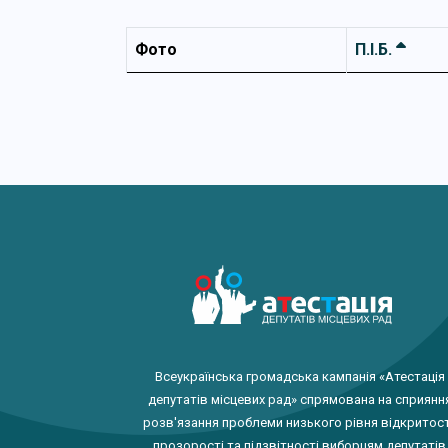
Фото
П.І.Б.
Всеукраїнська громадська кампанія «Атестація
депутатів місцевих рад» спрямована на сприянн
розв'язання проблеми низького рівня відкритост
прозорості та підзвітності виборцям депутатів