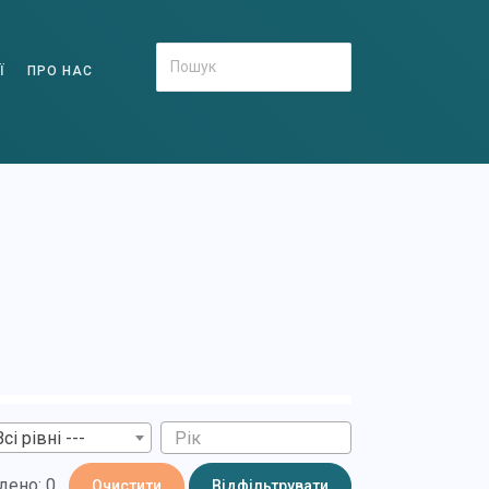
Ї
ПРО НАС
Всі рівні ---
дено: 0
Очистити
Відфільтрувати