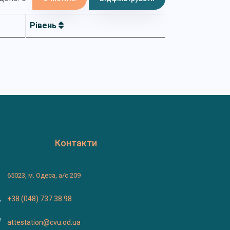
Рівень
Контакти
65023, м. Одеса, а/с 209
+38 (048) 737 38 98
attestation@cvu.od.ua