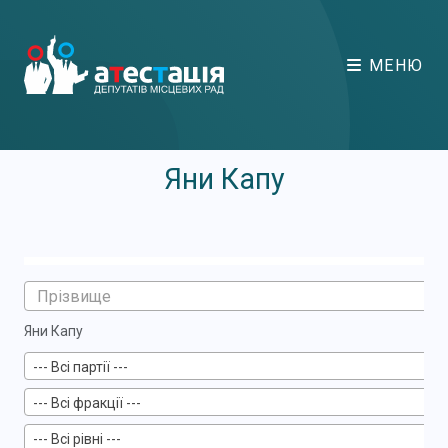
МЕНЮ
Яни Капу
Яни Капу
--- Всі партії ---
--- Всі фракції ---
--- Всі рівні ---