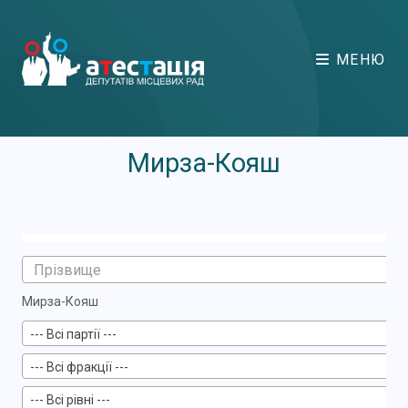
МЕНЮ
Мирза-Кояш
Мирза-Кояш
--- Всі партії ---
--- Всі фракції ---
--- Всі рівні ---