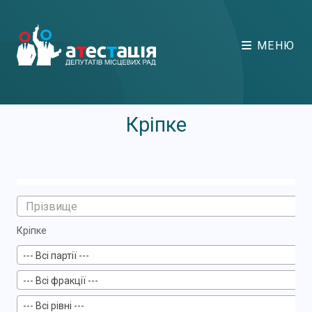
МЕНЮ
Кріпке
Кріпке
--- Всі партії ---
--- Всі фракції ---
--- Всі рівні ---