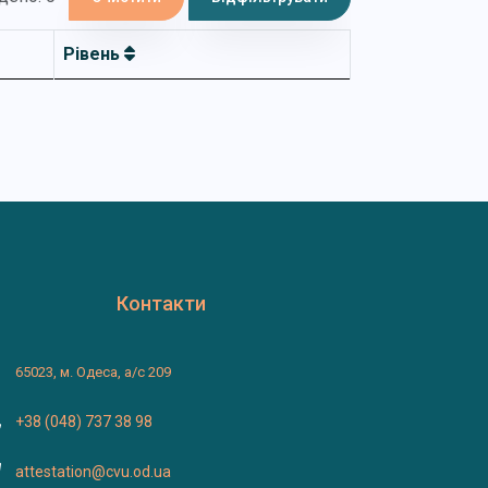
Рівень
Контакти
65023, м. Одеса, а/с 209
+38 (048) 737 38 98
attestation@cvu.od.ua