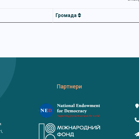
Громада
Партнери
я
і,