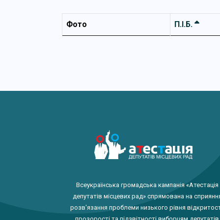
Фото
П.І.Б.
Всеукраїнська громадська кампанія «Атестація
депутатів місцевих рад» спрямована на сприянн
розв'язання проблеми низького рівня відкритост
прозорості та підзвітності виборцям депутатів