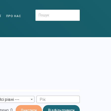
Ї
ПРО НАС
Всі рівні ---
дено: 0
Очистити
Відфільтрувати