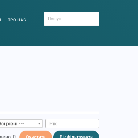
Ї
ПРО НАС
Всі рівні ---
дено: 0
Очистити
Відфільтрувати