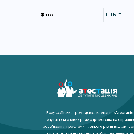
Фото
П.І.Б.
Всеукраїнська громадська кампанія «Атестація
депутатів місцевих рад» спрямована на сприянн
розв'язання проблеми низького рівня відкритост
прозорості та підзвітності виборцям депутатів