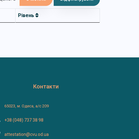
Рівень
Контакти
65023, м. Одеса, а/с 209
+38 (048) 737 38 98
attestation@cvu.od.ua