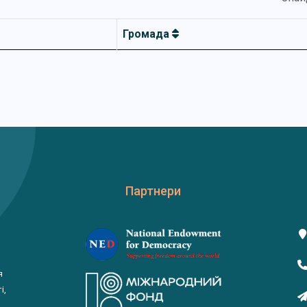
Громада
Партнери
я
і,