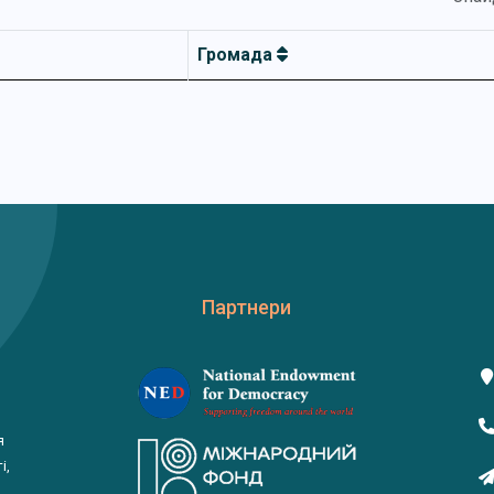
Громада
Партнери
я
і,