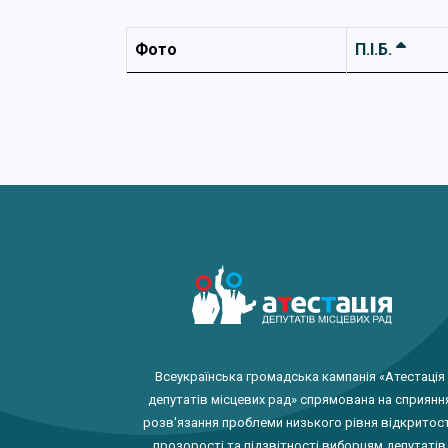
Фото
П.І.Б.
Всеукраїнська громадська кампанія «Атестація
депутатів місцевих рад» спрямована на сприянн
розв'язання проблеми низького рівня відкритост
прозорості та підзвітності виборцям депутатів