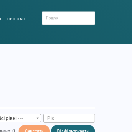
Ї
ПРО НАС
Всі рівні ---
дено: 0
Очистити
Відфільтрувати