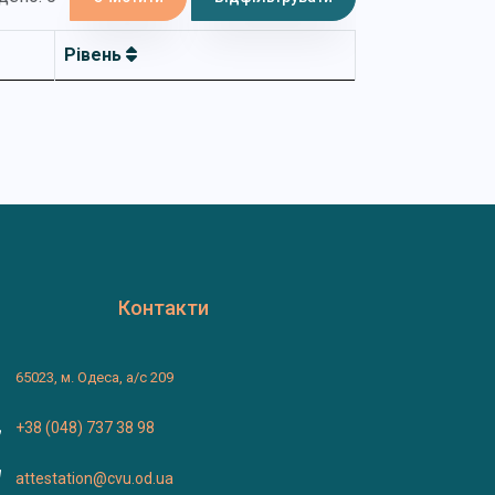
Рівень
Контакти
65023, м. Одеса, а/с 209
+38 (048) 737 38 98
attestation@cvu.od.ua