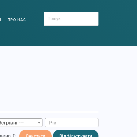
Ї
ПРО НАС
Всі рівні ---
дено: 0
Очистити
Відфільтрувати