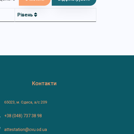
Рівень
Контакти
65023, м. Одеса, а/с 209
+38 (048) 737 38 98
attestation@cvu.od.ua