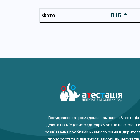
Фото
П.І.Б.
Всеукраїнська громадська кампанія «Атестація
депутатів місцевих рад» спрямована на сприянн
розв'язання проблеми низького рівня відкритост
прозорості та підзвітності виборцям депутатів