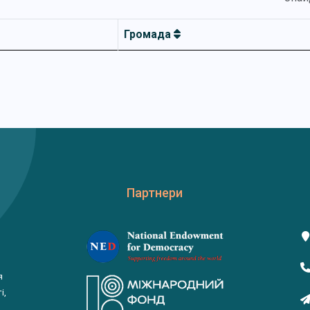
Громада
Партнери
я
і,