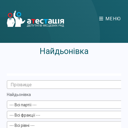
МЕНЮ
Найдьонівка
Найдьонівка
--- Всі партії ---
--- Всі фракції ---
--- Всі рівні ---