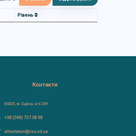
Рівень
Контакти
65023, м. Одеса, а/с 209
+38 (048) 737 38 98
attestation@cvu.od.ua