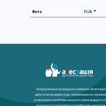
Фото
П.І.Б.
Всеукраїнська громадська кампанія «Атестація
депутатів місцевих рад» спрямована на сприянн
розв'язання проблеми низького рівня відкритост
прозорості та підзвітності виборцям депутатів