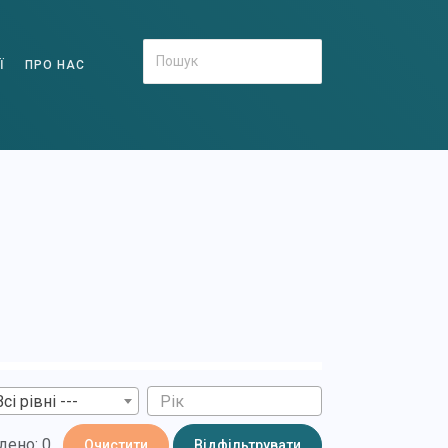
Ї
ПРО НАС
Всі рівні ---
дено: 0
Очистити
Відфільтрувати