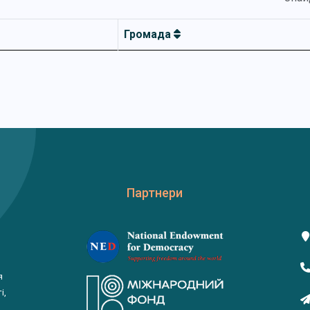
Громада
Партнери
я
і,