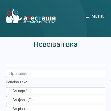
МЕНЮ
Новоіванівка
Новоіванівка
--- Всі партії ---
--- Всі фракції ---
--- Всі рівні ---