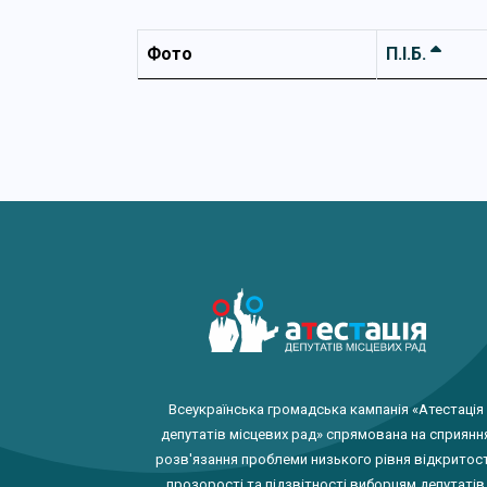
Фото
П.І.Б.
Всеукраїнська громадська кампанія «Атестація
депутатів місцевих рад» спрямована на сприянн
розв'язання проблеми низького рівня відкритост
прозорості та підзвітності виборцям депутатів