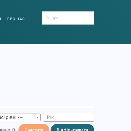
Ї
ПРО НАС
Всі рівні ---
дено: 0
Очистити
Відфільтрувати