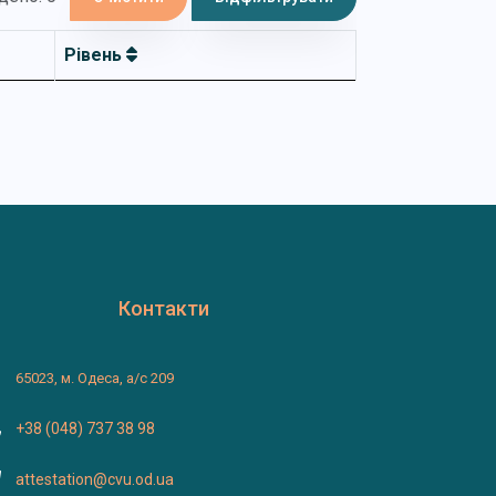
Рівень
Контакти
65023, м. Одеса, а/с 209
+38 (048) 737 38 98
attestation@cvu.od.ua