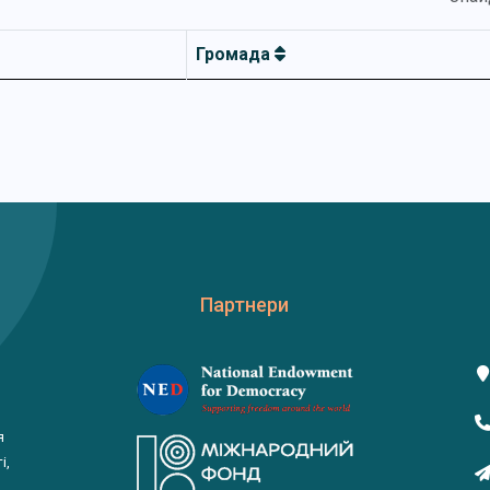
Громада
Партнери
я
і,