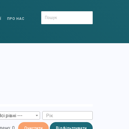
Ї
ПРО НАС
Всі рівні ---
дено: 0
Очистити
Відфільтрувати