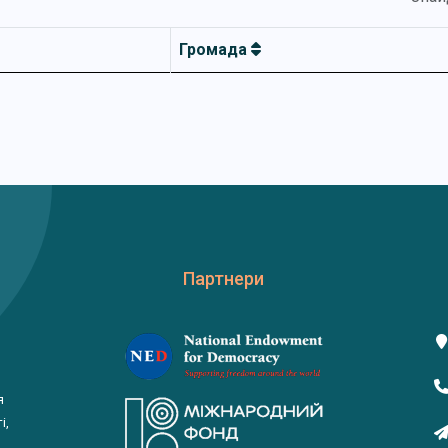
Громада
Партнери
я
і,