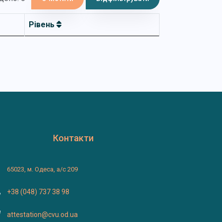
Рівень
Контакти
65023, м. Одеса, а/с 209
+38 (048) 737 38 98
attestation@cvu.od.ua