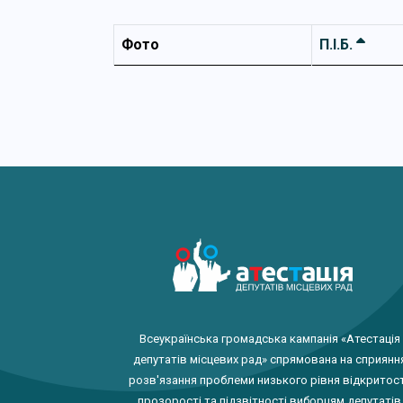
Фото
П.І.Б.
Всеукраїнська громадська кампанія «Атестація
депутатів місцевих рад» спрямована на сприянн
розв'язання проблеми низького рівня відкритост
прозорості та підзвітності виборцям депутатів