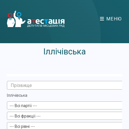
МЕНЮ
Іллічівська
Іллічівська
--- Всі партії ---
--- Всі фракції ---
--- Всі рівні ---