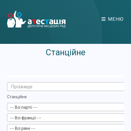
МЕНЮ
Станційне
Станційне
--- Всі партії ---
--- Всі фракції ---
--- Всі рівні ---