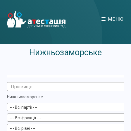
МЕНЮ
Нижньозаморське
Нижньозаморське
--- Всі партії ---
--- Всі фракції ---
--- Всі рівні ---