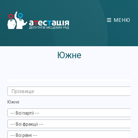
МЕНЮ
Южне
Южне
--- Всі партії ---
--- Всі фракції ---
--- Всі рівні ---