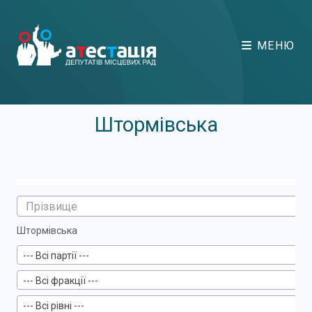
МЕНЮ
Штормівська
Штормівська
--- Всі партії ---
--- Всі фракції ---
--- Всі рівні ---