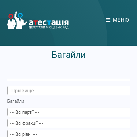
МЕНЮ
Багайли
Багайли
--- Всі партії ---
--- Всі фракції ---
--- Всі рівні ---