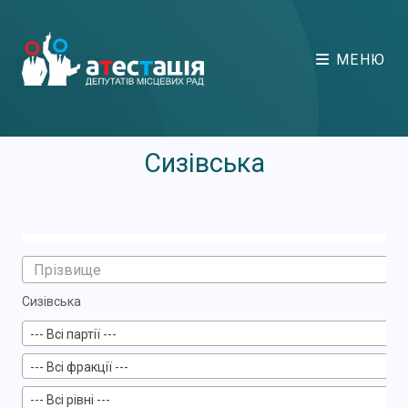
МЕНЮ
Сизівська
Сизівська
--- Всі партії ---
--- Всі фракції ---
--- Всі рівні ---