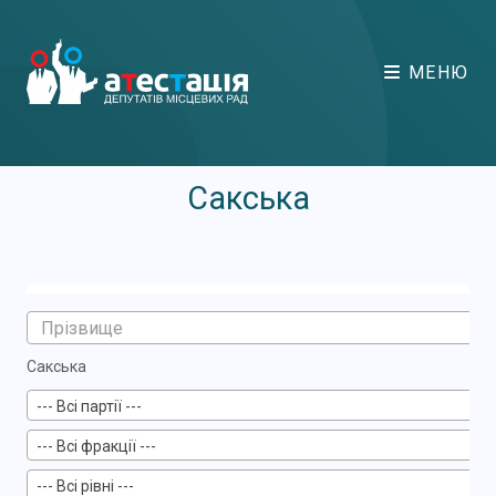
МЕНЮ
Сакська
Сакська
--- Всі партії ---
--- Всі фракції ---
--- Всі рівні ---