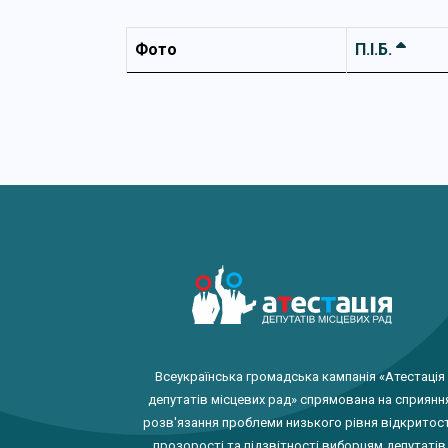
Фото
П.І.Б.
Всеукраїнська громадська кампанія «Атестація
депутатів місцевих рад» спрямована на сприянн
розв'язання проблеми низького рівня відкритост
прозорості та підзвітності виборцям депутатів