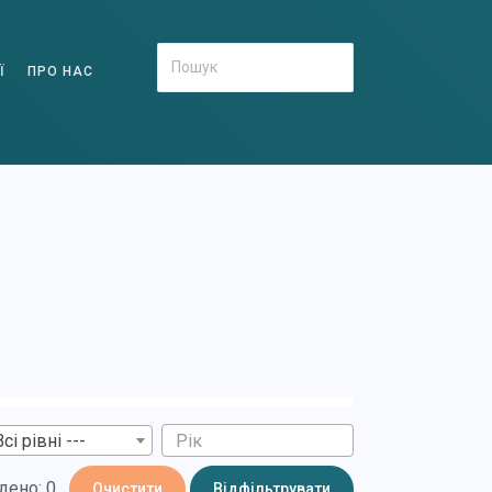
Ї
ПРО НАС
Всі рівні ---
дено: 0
Очистити
Відфільтрувати