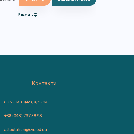
Рівень
Контакти
65023, м. Одеса, а/с 209
+38 (048) 737 38 98
attestation@cvu.od.ua