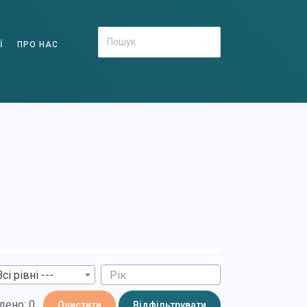
Ї
ПРО НАС
Всі рівні ---
дено: 0
Очистити
Відфільтрувати