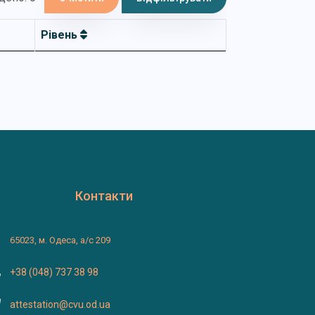
Рівень
Контакти
65023, м. Одеса, а/с 209
+38 (048) 737 38 98
attestation@cvu.od.ua