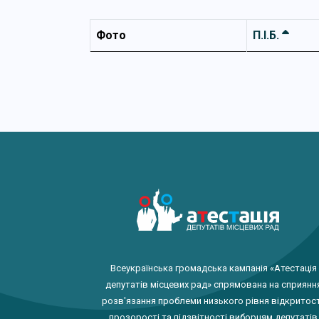
Фото
П.І.Б.
Всеукраїнська громадська кампанія «Атестація
депутатів місцевих рад» спрямована на сприянн
розв'язання проблеми низького рівня відкритост
прозорості та підзвітності виборцям депутатів