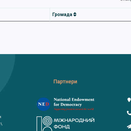
Громада
Партнери
я
і,