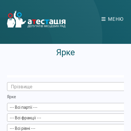
МЕНЮ
Ярке
Ярке
--- Всі партії ---
--- Всі фракції ---
--- Всі рівні ---