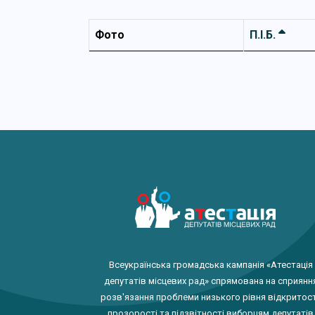
Фото
П.І.Б.
Всеукраїнська громадська кампанія «Атестація
депутатів місцевих рад» спрямована на сприянн
розв'язання проблеми низького рівня відкритост
прозорості та підзвітності виборцям депутатів