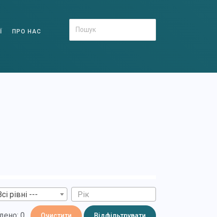
Ї
ПРО НАС
Всі рівні ---
дено: 0
Очистити
Відфільтрувати