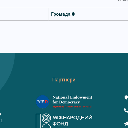
Громада
Партнери
я
і,