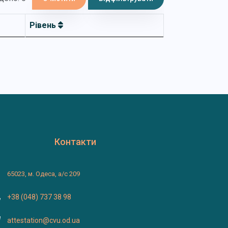
Рівень
Контакти
65023, м. Одеса, а/с 209
+38 (048) 737 38 98
attestation@cvu.od.ua