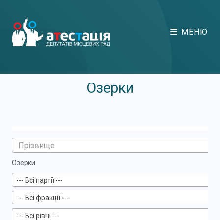
МЕНЮ
Озерки
Озерки
--- Всі партії ---
--- Всі фракції ---
--- Всі рівні ---