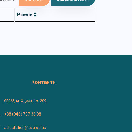
Рівень
Контакти
65023, м. Одеса, а/с 209
+38 (048) 737 38 98
attestation@cvu.od.ua