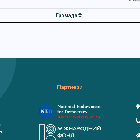
Громада
Партнери
я
і,