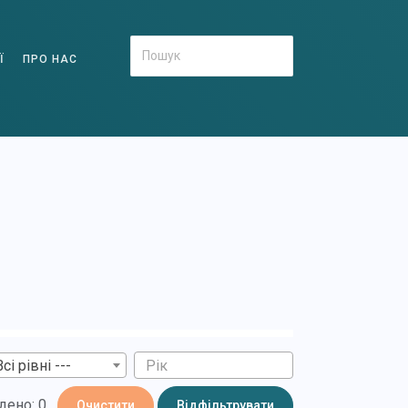
Ї
ПРО НАС
Всі рівні ---
дено: 0
Очистити
Відфільтрувати