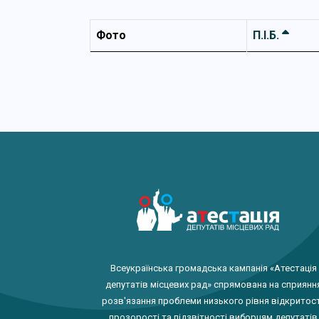
Фото
П.І.Б.
Всеукраїнська громадська кампанія «Атестація
депутатів місцевих рад» спрямована на сприянн
розв'язання проблеми низького рівня відкритост
прозорості та підзвітності виборцям депутатів