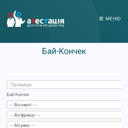
МЕНЮ
Бай-Кончек
Бай-Кончек
--- Всі партії ---
--- Всі фракції ---
--- Всі рівні ---