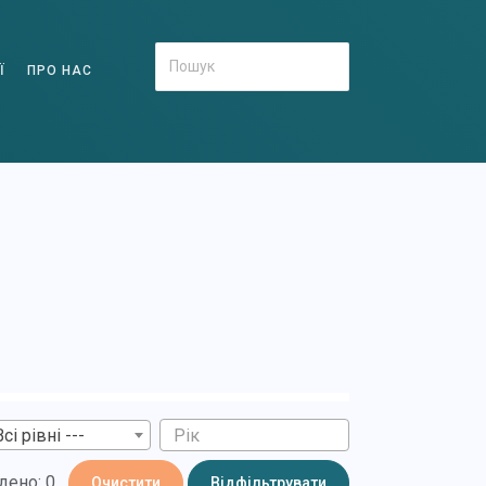
Ї
ПРО НАС
Всі рівні ---
дено: 0
Очистити
Відфільтрувати