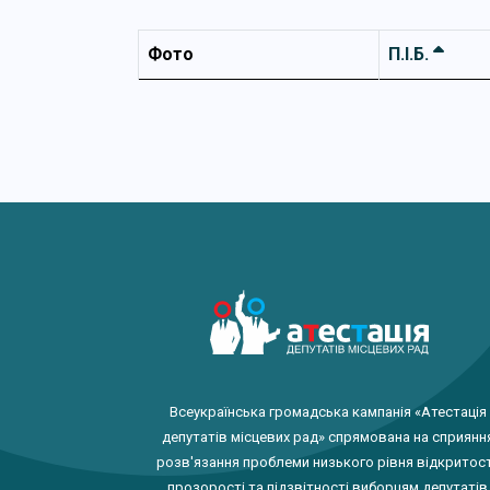
Фото
П.І.Б.
Всеукраїнська громадська кампанія «Атестація
депутатів місцевих рад» спрямована на сприянн
розв'язання проблеми низького рівня відкритост
прозорості та підзвітності виборцям депутатів