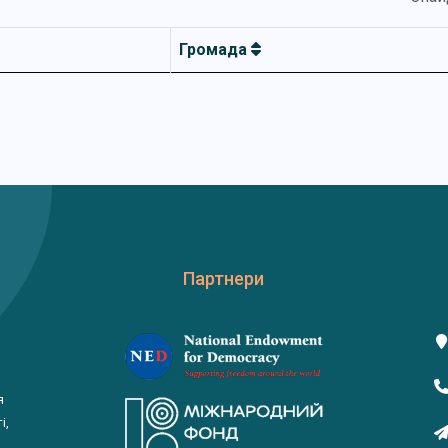
Громада
Партнери
я
і,