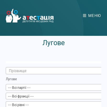
МЕНЮ
Лугове
Лугове
--- Всі партії ---
--- Всі фракції ---
--- Всі рівні ---