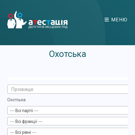
МЕНЮ
Охотська
Охотська
--- Всі партії ---
--- Всі фракції ---
--- Всі рівні ---